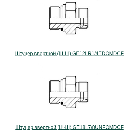
Штуцер ввертной (Ш-Ш) GE12LR1/4EDOMDCF
Штуцер ввертной (Ш-Ш) GE18L7/8UNFOMDCF