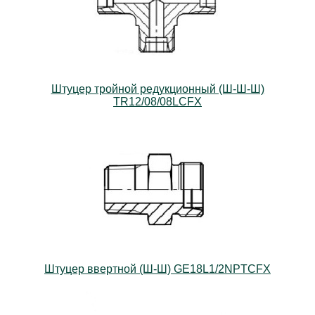
Штуцер тройной редукционный (Ш-Ш-Ш)
TR12/08/08LCFX
Штуцер ввертной (Ш-Ш) GE18L1/2NPTCFX