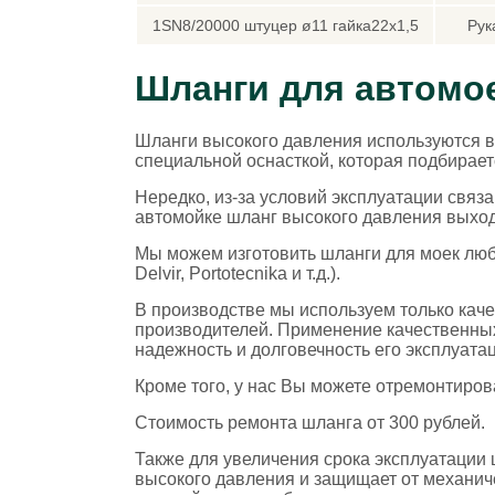
1SN8/20000 штуцер ø11 гайка22х1,5
Рук
Шланги для автомое
Шланги высокого давления используются в
специальной оснасткой, которая подбирает
Нередко, из-за условий эксплуатации свя
автомойке шланг высокого давления выходи
Мы можем изготовить шланги для моек любо
Delvir, Portotecnika и т.д.).
В производстве мы используем только кач
производителей. Применение качественных
надежность и долговечность его эксплуата
Кроме того, у нас Вы можете отремонтиров
Стоимость ремонта шланга от 300 рублей.
Также для увеличения срока эксплуатации
высокого давления и защищает от механиче