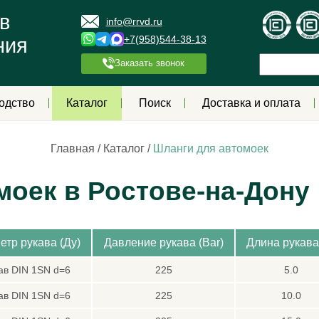
в
info@rrvd.ru
+7(958)544-38-13
ния
Заказать звонок
одство
Каталог
Поиск
Доставка и оплата
Главная
/
Каталог
/
Шланги для автомоек
моек в Ростове-на-Дону
етр рукава (Ду)
Давление рукава (Bar)
Длина рукава
ав DIN 1SN d=6
225
5.0
ав DIN 1SN d=6
225
10.0