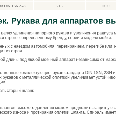
ав DIN 1SN d=8
215
20.0
к. Рукава для аппаратов в
 целях удлинения напорного рукава и увеличения радиуса
ся строго к определенному бренду, серии и модели мойки.
занных с наездом автомобиля, перетиранием, перегибе ил
т из строя.
й длины под любой моечный аппарат независимо от марки п
ественные комплектующие: рукав стандарта DIN 1SN, 2SN 
 рукавов с металлической оплеткой увеличивает устойчиво
ции.
ать старый шланг.
 шлангов высокого давления можем предложить защитную сп
ского износа и протирания оплетки шланга. Спираль имеет 