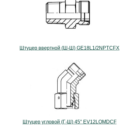
Штуцер ввертной (Ш-Ш) GE18L1/2NPTCFX
Штуцер угловой (Г-Ш) 45° EV12LOMDCF