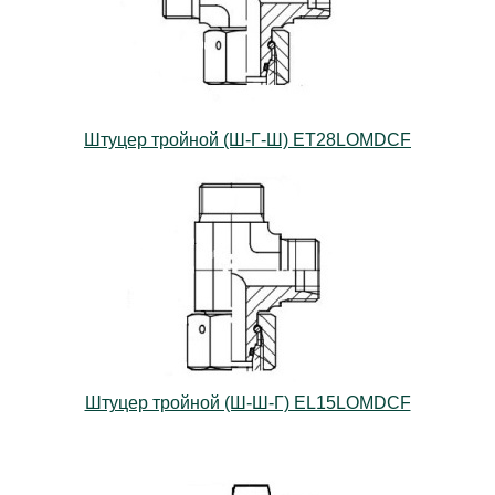
Штуцер тройной (Ш-Г-Ш) ET28LOMDCF
Штуцер тройной (Ш-Ш-Г) EL15LOMDCF