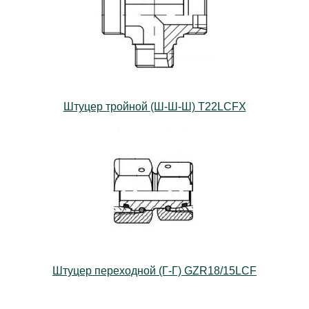
Штуцер тройной (Ш-Ш-Ш) T22LCFX
Штуцер переходной (Г-Г) GZR18/15LCF