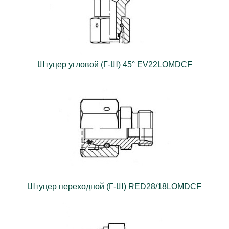
Штуцер угловой (Г-Ш) 45° EV22LOMDCF
Штуцер переходной (Г-Ш) RED28/18LOMDCF