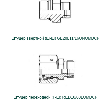
Штуцер ввертной (Ш-Ш) GE28L11/16UNOMDCF
Штуцер переходной (Г-Ш) RED18/08LOMDCF