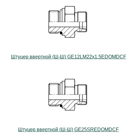
Штуцер ввертной (Ш-Ш) GE12LM22x1.5EDOMDCF
Штуцер ввертной (Ш-Ш) GE25SREDOMDCF