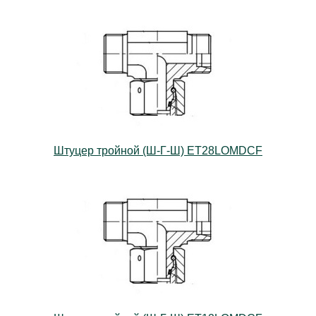
Штуцер тройной (Ш-Г-Ш) ET28LOMDCF