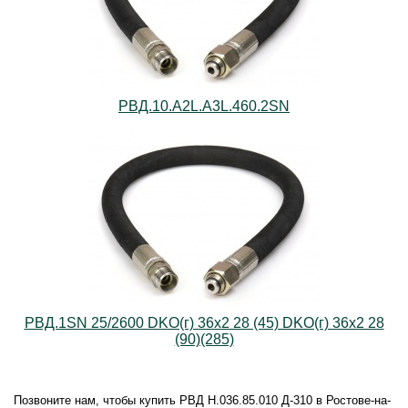
РВД.10.А2L.А3L.460.2SN
РВД.1SN 25/2600 DKO(г) 36х2 28 (45) DKO(г) 36х2 28
(90)(285)
Позвоните нам, чтобы купить РВД Н.036.85.010 Д-310 в Ростове-на-