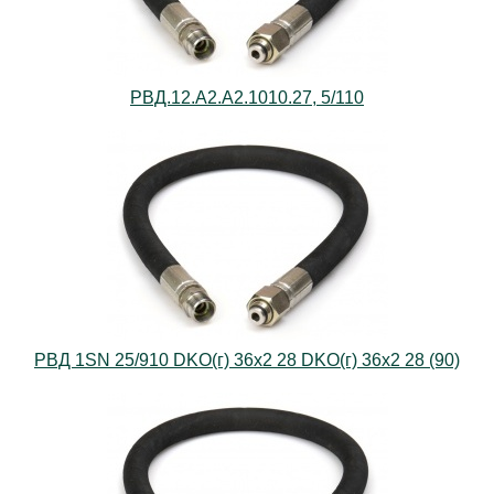
РВД.12.А2.А2.1010.27, 5/110
РВД 1SN 25/910 DKO(г) 36х2 28 DKO(г) 36х2 28 (90)