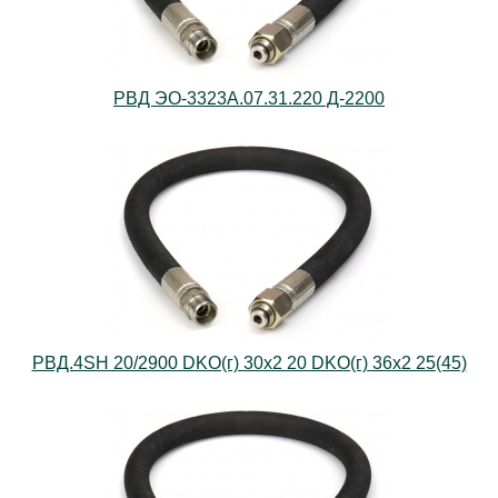
РВД ЭО-3323А.07.31.220 Д-2200
РВД.4SH 20/2900 DKO(г) 30х2 20 DKO(г) 36х2 25(45)