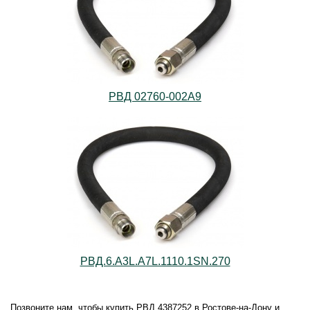
РВД 02760-002A9
РВД.6.А3L.А7L.1110.1SN.270
Позвоните нам, чтобы купить РВД 4387252 в Ростове-на-Дону и