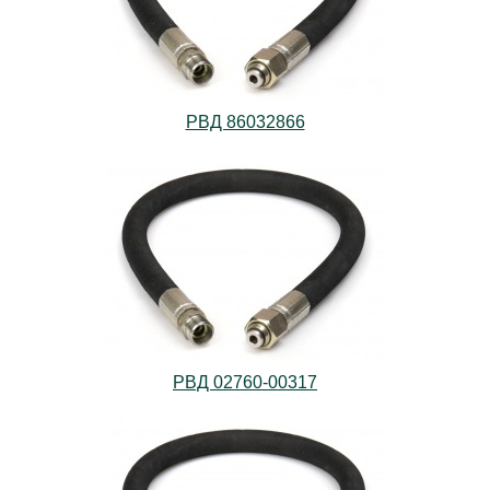
РВД 86032866
РВД 02760-00317