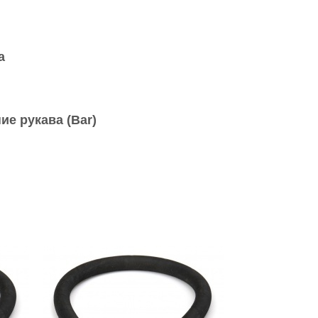
а
ие рукава (Bar)