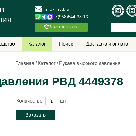
в
info@rrvd.ru
+7(958)544-38-13
ния
Заказать звонок
одство
Каталог
Поиск
Доставка и оплата
Главная
/
Каталог
/
Рукава высокого давления
давления РВД 4449378
Количество
шт.