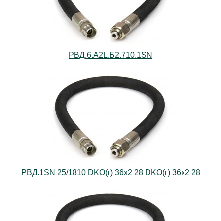
РВД.6.А2L.Б2.710.1SN
РВД.1SN 25/1810 DKO(г) 36х2 28 DKO(г) 36х2 28