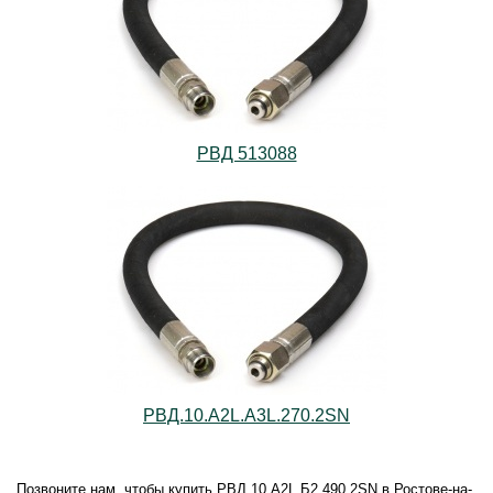
РВД 513088
РВД.10.А2L.А3L.270.2SN
Позвоните нам, чтобы купить РВД.10.А2L.Б2.490.2SN в Ростове-на-