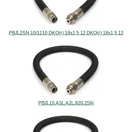
РВД.2SN 10/1210 DKO(г) 18х1,5 12 DKO(г) 18х1,5 12
РВД.10.А3L.А2L.820.2SN