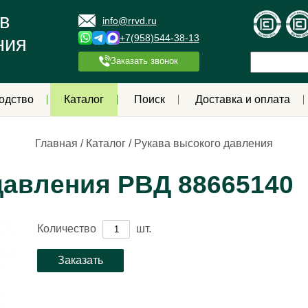
в
info@rrvd.ru
+7(958)544-38-13
ния
Заказать звонок
одство
Каталог
Поиск
Доставка и оплата
Главная
/
Каталог
/
Рукава высокого давления
давления РВД 88665140
Количество
шт.