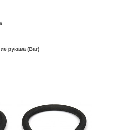
а
ие рукава (Bar)