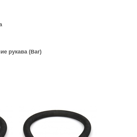
а
ие рукава (Bar)