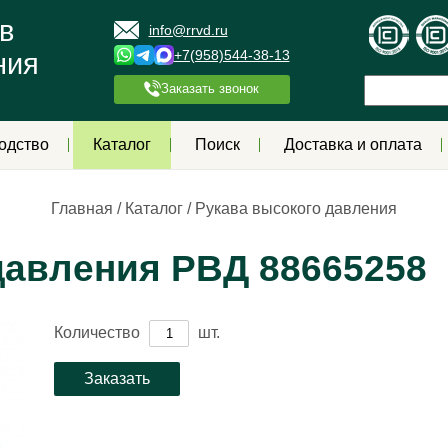
в
info@rrvd.ru
+7(958)544-38-13
ния
Заказать звонок
одство
Каталог
Поиск
Доставка и оплата
Главная
/
Каталог
/
Рукава высокого давления
давления РВД 88665258
Количество
шт.