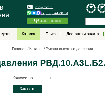
в
info@rrvd.ru
+7(958)544-38-13
ния
Заказать звонок
одство
Каталог
Поиск
Доставка и оплата
Главная
/
Каталог
/
Рукава высокого давления
давления РВД.10.А3L.Б2
Количество
шт.