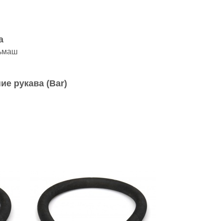
а
ьмаш
ие рукава (Bar)