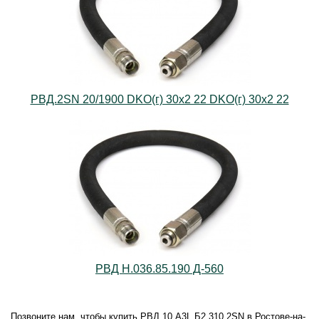
РВД.2SN 20/1900 DKO(г) 30х2 22 DKO(г) 30х2 22
РВД Н.036.85.190 Д-560
Позвоните нам, чтобы купить РВД.10.А3L.Б2.310.2SN в Ростове-на-