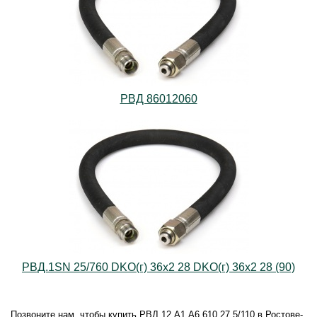
РВД 86012060
РВД.1SN 25/760 DKO(г) 36х2 28 DKO(г) 36х2 28 (90)
Позвоните нам, чтобы купить РВД.12.А1.А6.610.27,5/110 в Ростове-