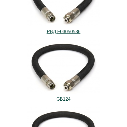
РВД F03050586
GB124