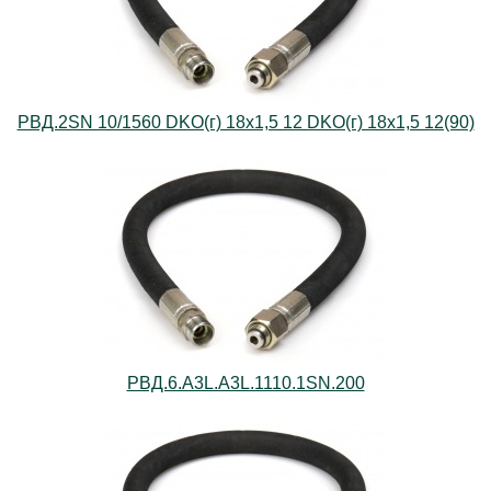
РВД.2SN 10/1560 DKO(г) 18х1,5 12 DKO(г) 18х1,5 12(90)
РВД.6.А3L.А3L.1110.1SN.200