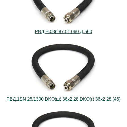
РВД Н.036.87.01.060 Д-560
РВД.1SN 25/1300 DKO(ш) 36х2 28 DKO(г) 36х2 28 (45)