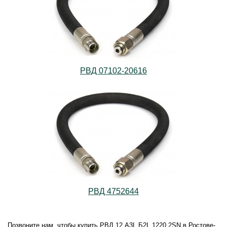
РВД 07102-20616
РВД 4752644
Позвоните нам, чтобы купить РВД.12.А3L.Б2L.1220.2SN в Ростове-