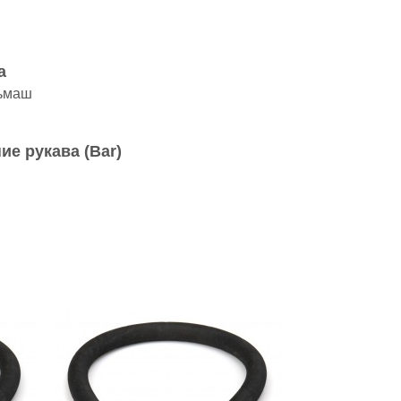
а
ьмаш
ие рукава (Bar)