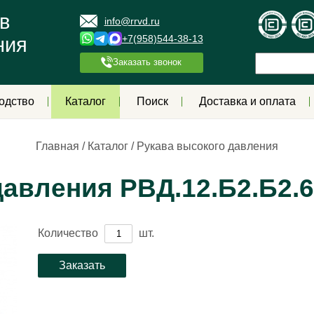
в
info@rrvd.ru
+7(958)544-38-13
ния
Заказать звонок
одство
Каталог
Поиск
Доставка и оплата
Главная
/
Каталог
/
Рукава высокого давления
авления РВД.12.Б2.Б2.66
Количество
шт.