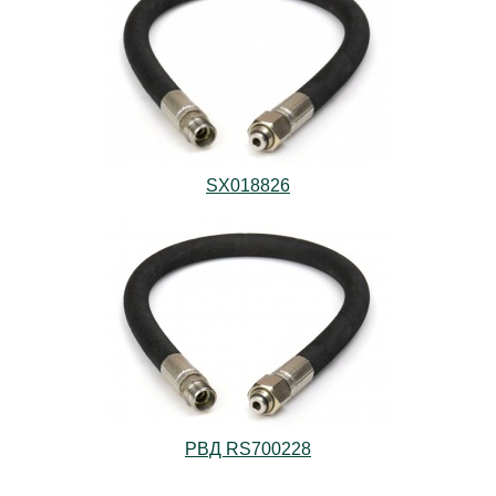
SX018826
РВД RS700228