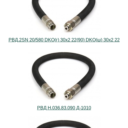
РВД.2SN 20/580 DKO(г) 30х2 22(90) DKO(ш) 30х2 22
РВД Н.036.83.090 Д-1010