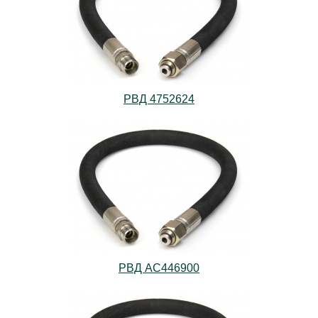
РВД 4752624
РВД AС446900