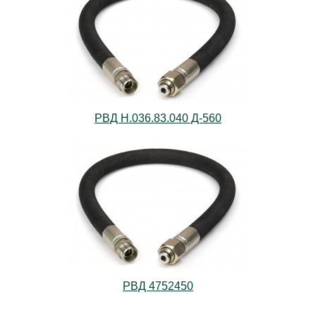
РВД Н.036.83.040 Д-560
РВД 4752450