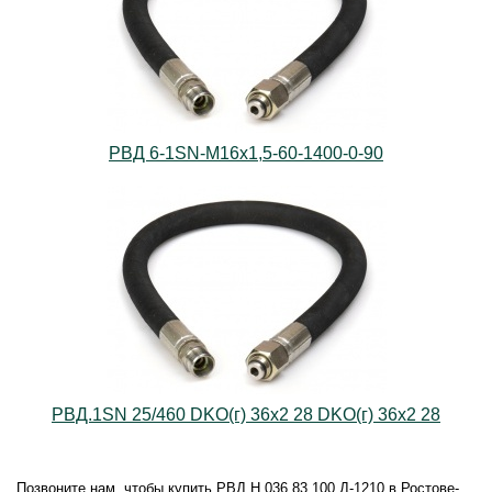
РВД 6-1SN-M16х1,5-60-1400-0-90
РВД.1SN 25/460 DKO(г) 36х2 28 DKO(г) 36х2 28
Позвоните нам, чтобы купить РВД Н.036.83.100 Д-1210 в Ростове-