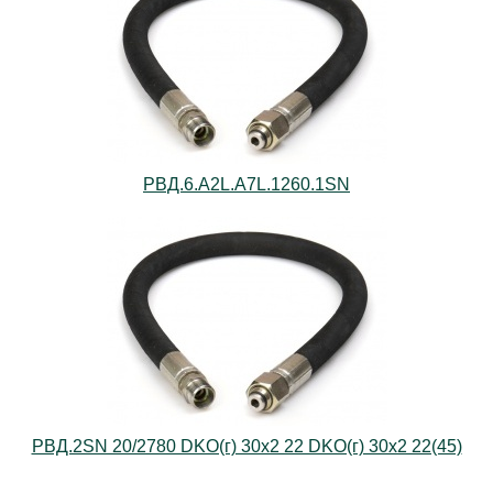
РВД.6.А2L.А7L.1260.1SN
РВД.2SN 20/2780 DKO(г) 30х2 22 DKO(г) 30х2 22(45)