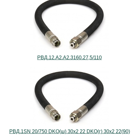
РВД.12.А2.А2.3160.27,5/110
РВД.1SN 20/750 DKO(ш) 30х2 22 DKO(г) 30х2 22(90)