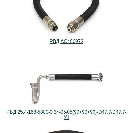
РВД AС480972
РВД 25,4-168-5880-0,34-05/05(90+90+90)-D47,7/D47,7-
У1