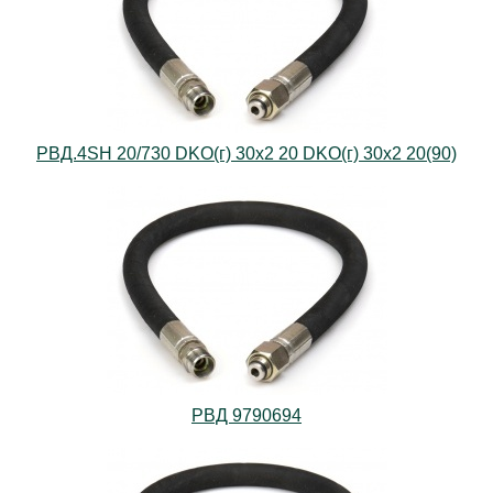
РВД.4SH 20/730 DKO(г) 30х2 20 DKO(г) 30х2 20(90)
РВД 9790694