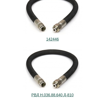
142446
РВД Н.036.88.640 Д-810