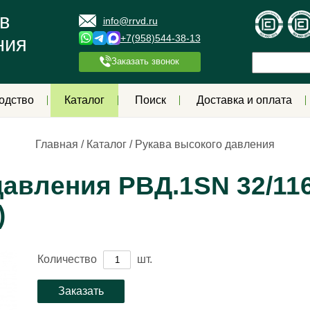
в
info@rrvd.ru
+7(958)544-38-13
ния
Заказать звонок
одство
Каталог
Поиск
Доставка и оплата
Главная
/
Каталог
/
Рукава высокого давления
авления РВД.1SN 32/116
)
Количество
шт.