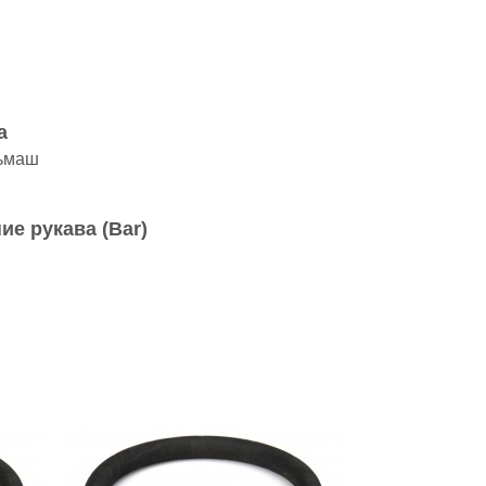
а
ьмаш
ие рукава (Bar)