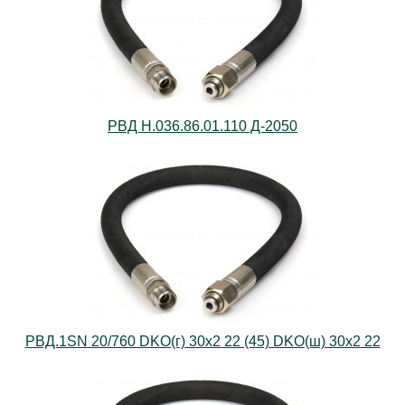
РВД Н.036.86.01.110 Д-2050
РВД.1SN 20/760 DKO(г) 30х2 22 (45) DKO(ш) 30х2 22