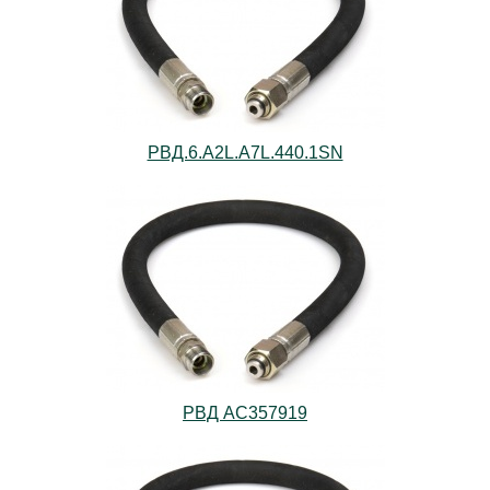
РВД.6.А2L.А7L.440.1SN
РВД AС357919