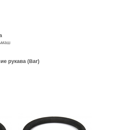
а
ьмаш
ие рукава (Bar)