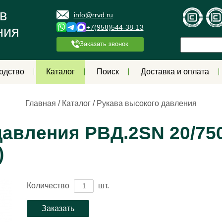
в
info@rrvd.ru
+7(958)544-38-13
ния
Заказать звонок
одство
Каталог
Поиск
Доставка и оплата
Главная
/
Каталог
/
Рукава высокого давления
авления РВД.2SN 20/750
)
Количество
шт.