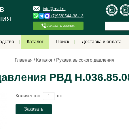
в
info@rrvd.ru
+7(958)544-38-13
ния
Заказать звонок
одство
Каталог
Поиск
Доставка и оплата
Главная
/
Каталог
/
Рукава высокого давления
авления РВД Н.036.85.0
Количество
шт.