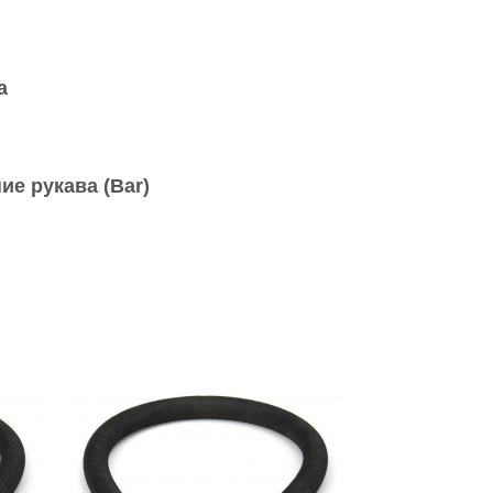
а
ие рукава (Bar)