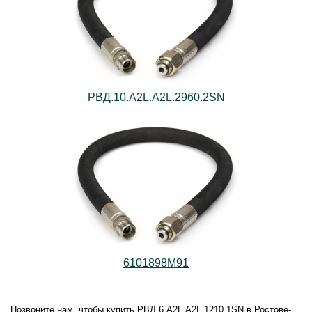
РВД.10.А2L.А2L.2960.2SN
6101898М91
Позвоните нам, чтобы купить РВД.6.А2L.А2L.1210.1SN в Ростове-