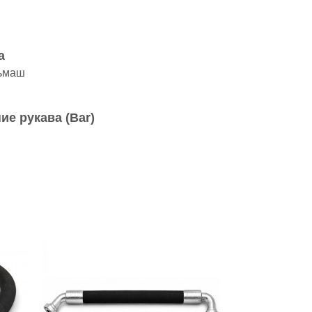
а
ьмаш
ие рукава (Bar)