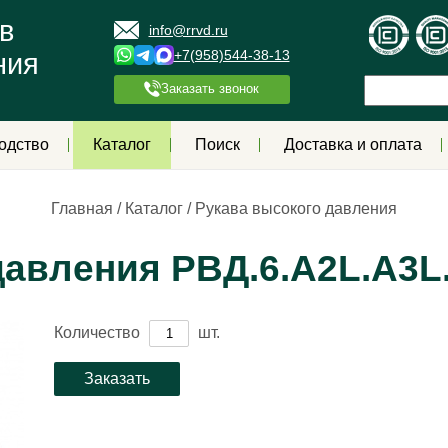
в
info@rrvd.ru
+7(958)544-38-13
ния
Заказать звонок
одство
Каталог
Поиск
Доставка и оплата
Главная
/
Каталог
/
Рукава высокого давления
давления РВД.6.А2L.А3L
Количество
шт.