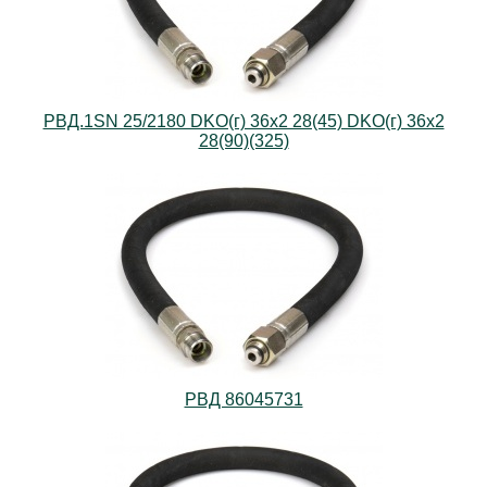
РВД.1SN 25/2180 DKO(г) 36х2 28(45) DKO(г) 36х2
28(90)(325)
РВД 86045731