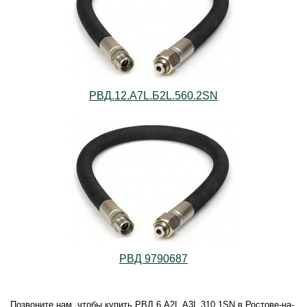
РВД.12.А7L.Б2L.560.2SN
РВД 9790687
Позвоните нам, чтобы купить РВД.6.А2L.А3L.310.1SN в Ростове-на-