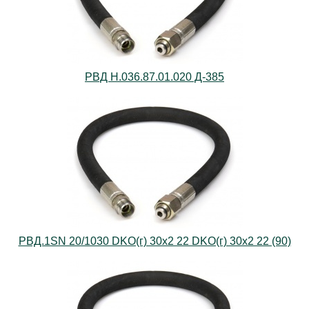
РВД Н.036.87.01.020 Д-385
РВД.1SN 20/1030 DKO(г) 30х2 22 DKO(г) 30х2 22 (90)