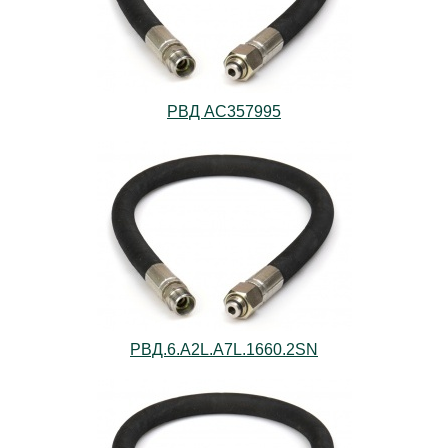
РВД AС357995
РВД.6.А2L.А7L.1660.2SN