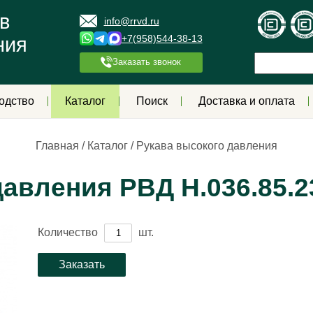
в
info@rrvd.ru
+7(958)544-38-13
ния
Заказать звонок
одство
Каталог
Поиск
Доставка и оплата
Главная
/
Каталог
/
Рукава высокого давления
авления РВД Н.036.85.2
Количество
шт.