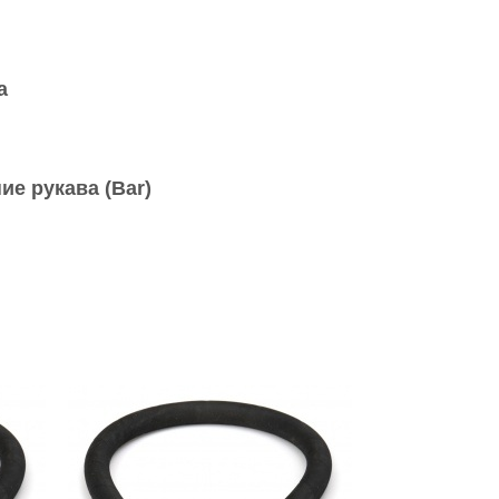
а
ие рукава (Bar)