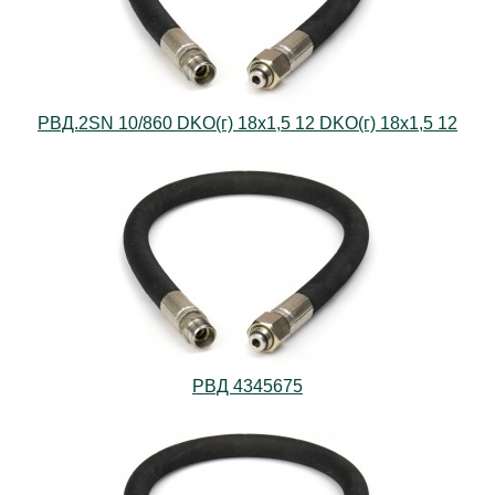
РВД.2SN 10/860 DKO(г) 18х1,5 12 DKO(г) 18х1,5 12
РВД 4345675