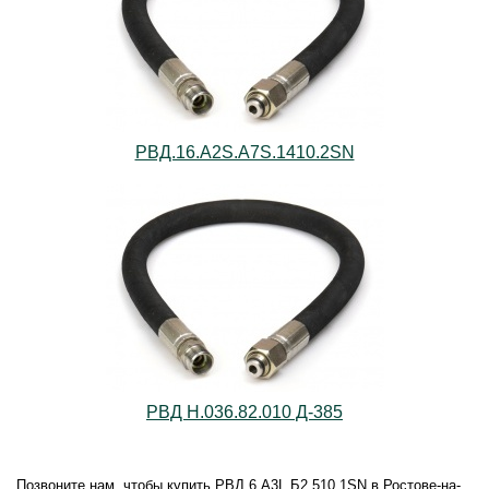
РВД.16.А2S.А7S.1410.2SN
РВД Н.036.82.010 Д-385
Позвоните нам, чтобы купить РВД.6.А3L.Б2.510.1SN в Ростове-на-