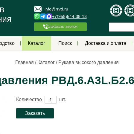
в
info@rrvd.ru
+7(958)544-38-13
ния
Заказать звонок
одство
Каталог
Поиск
Доставка и оплата
Главная
/
Каталог
/
Рукава высокого давления
давления РВД.6.А3L.Б2.
Количество
шт.