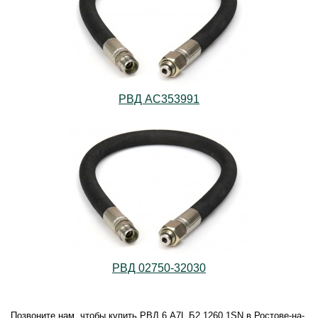
РВД AС353991
РВД 02750-32030
Позвоните нам, чтобы купить РВД.6.А7L.Б2.1260.1SN в Ростове-на-