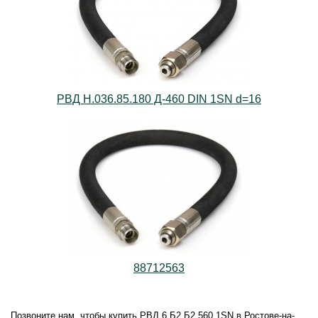
РВД Н.036.85.180 Д-460 DIN 1SN d=16
88712563
Позвоните нам, чтобы купить РВД.6.Б2.Б2.560.1SN в Ростове-на-