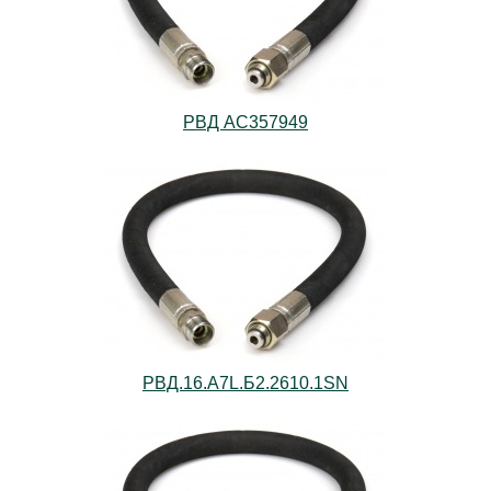
РВД AС357949
РВД.16.А7L.Б2.2610.1SN