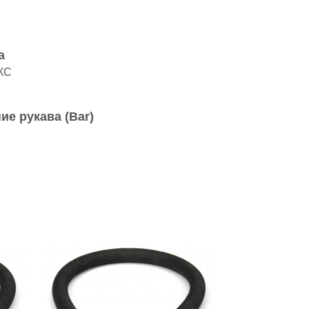
а
КС
ие рукава (Bar)