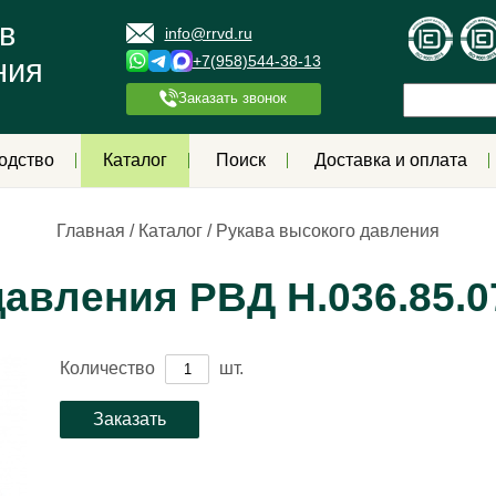
в
info@rrvd.ru
+7(958)544-38-13
ния
Заказать звонок
одство
Каталог
Поиск
Доставка и оплата
Главная
/
Каталог
/
Рукава высокого давления
авления РВД Н.036.85.0
Количество
шт.