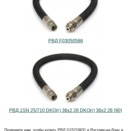
РВД F03050586
РВД.1SN 25/710 DKO(г) 36х2 28 DKO(г) 36х2 28 (90)
Позвоните нам, чтобы купить РВД G15210631 в Ростове-на-Дону и