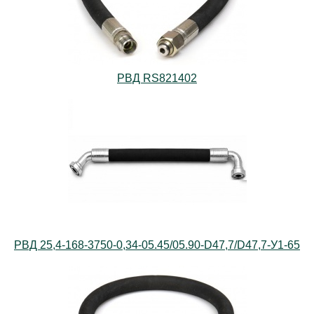
РВД RS821402
РВД 25,4-168-3750-0,34-05.45/05.90-D47,7/D47,7-У1-65