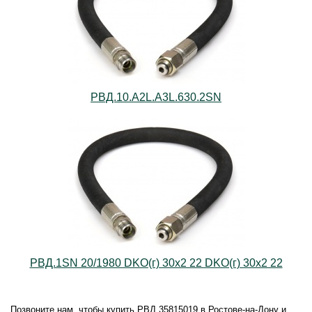
РВД.10.А2L.А3L.630.2SN
РВД.1SN 20/1980 DKO(г) 30х2 22 DKO(г) 30х2 22
Позвоните нам, чтобы купить РВД.35815019 в Ростове-на-Дону и