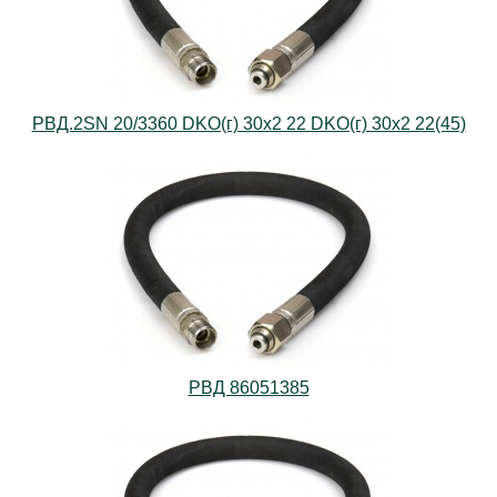
РВД.2SN 20/3360 DKO(г) 30х2 22 DKO(г) 30х2 22(45)
РВД 86051385